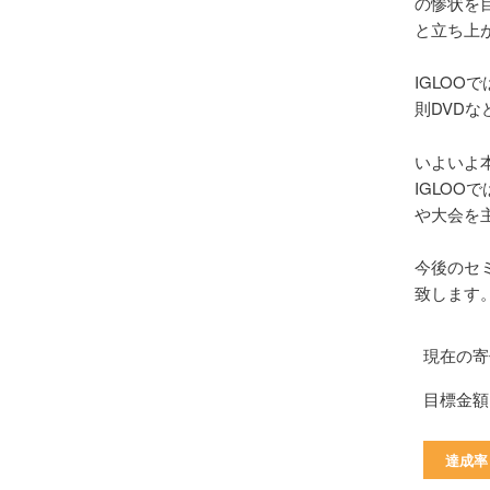
の惨状を
と立ち上
IGLO
則DVD
いよいよ
IGLO
や大会を
今後のセ
致します
現在の寄
目標金額
達成率