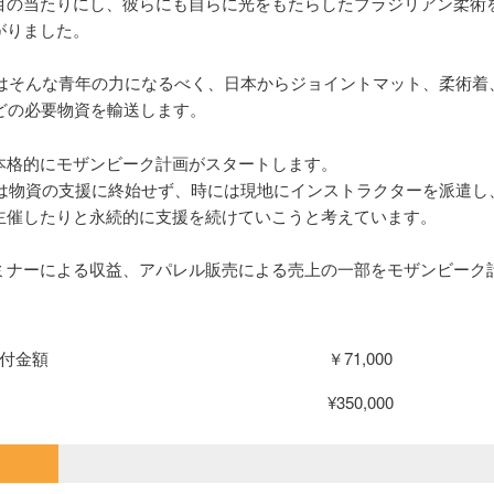
目の当たりにし、彼らにも自らに光をもたらしたブラジリアン柔術
がりました。
Oではそんな青年の力になるべく、日本からジョイントマット、柔術着
などの必要物資を輸送します。
本格的にモザンビーク計画がスタートします。
Oでは物資の支援に終始せず、時には現地にインストラクターを派遣し
主催したりと永続的に支援を続けていこうと考えています。
ミナーによる収益、アパレル販売による売上の一部をモザンビーク
。
付金額
￥71,000
¥350,000