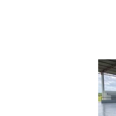
メ
イ
ン
コ
ン
テ
ン
ツ
へ
移
動