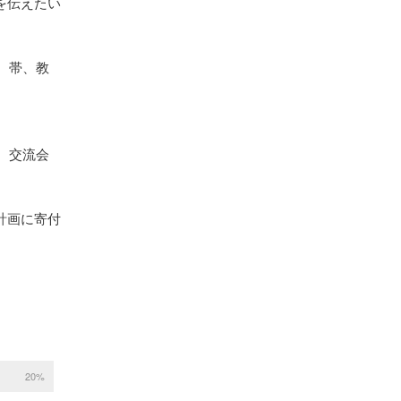
を伝えたい
、帯、教
、交流会
計画に寄付
20%