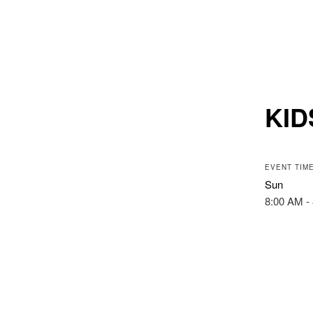
メ
イ
ン
コ
ン
KID
テ
ン
ツ
へ
EVENT TIME
移
Sun
動
8:00 AM
-